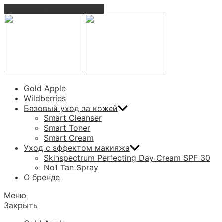
Перейти к содержимому
SKINIMALIST
SMART SKINCARE
Gold Apple
Wildberries
Базовый уход за кожей
Smart Cleanser
Smart Toner
Smart Cream
Уход с эффектом макияжа
Skinspectrum Perfecting Day Cream SPF 30
No1 Tan Spray
О бренде
Меню
Закрыть