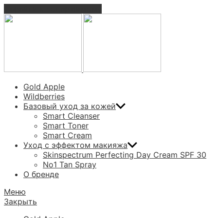
Перейти к содержимому
SKINIMALIST
SMART SKINCARE
Gold Apple
Wildberries
Базовый уход за кожей
Smart Cleanser
Smart Toner
Smart Cream
Уход с эффектом макияжа
Skinspectrum Perfecting Day Cream SPF 30
No1 Tan Spray
О бренде
Меню
Закрыть